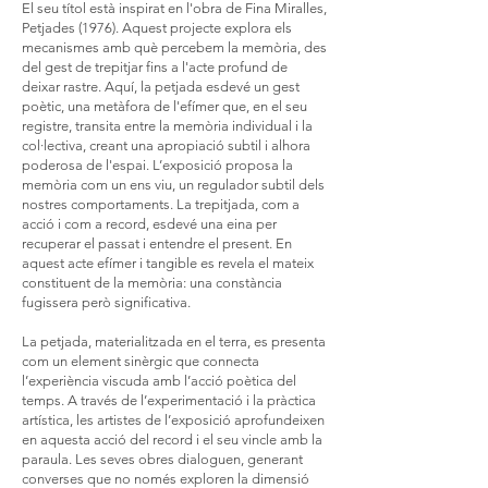
El seu títol està inspirat en l'obra de Fina Miralles,
Petjades (1976). Aquest projecte explora els
mecanismes amb què percebem la memòria, des
del gest de trepitjar fins a l'acte profund de
deixar rastre. Aquí, la petjada esdevé un gest
poètic, una metàfora de l'efímer que, en el seu
registre, transita entre la memòria individual i la
col·lectiva, creant una apropiació subtil i alhora
poderosa de l'espai. L’exposició proposa la
memòria com un ens viu, un regulador subtil dels
nostres comportaments. La trepitjada, com a
acció i com a record, esdevé una eina per
recuperar el passat i entendre el present. En
aquest acte efímer i tangible es revela el mateix
constituent de la memòria: una constància
fugissera però significativa.
La petjada, materialitzada en el terra, es presenta
com un element sinèrgic que connecta
l’experiència viscuda amb l’acció poètica del
temps. A través de l’experimentació i la pràctica
artística, les artistes de l’exposició aprofundeixen
en aquesta acció del record i el seu vincle amb la
paraula. Les seves obres dialoguen, generant
converses que no només exploren la dimensió