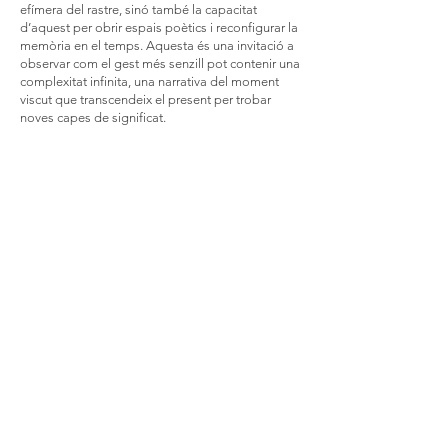
efímera del rastre, sinó també la capacitat
d’aquest per obrir espais poètics i reconfigurar la
memòria en el temps. Aquesta és una invitació a
observar com el gest més senzill pot contenir una
complexitat infinita, una narrativa del moment
viscut que transcendeix el present per trobar
noves capes de significat.
Aquesta exposició s’inscriu dins del projecte
Mirada Pilot, un programa itinerant que compta
amb la col·laboració del CC Guinardó, Espai
Jove Boca Nord, CC Sant Andreu i CC
Barceloneta. Aquests vasos comunicants actuen
com a plataformes de suport per a curadores
emergents, oferint espais i recursos per al
desenvolupament de noves propostes
artístiques i culturals.