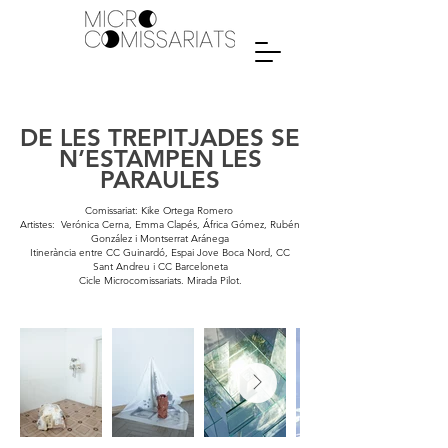
DE LES TREPITJADES SE
N’ESTAMPEN LES
PARAULES
Comissariat: Kike Ortega Romero
Artistes: Verónica Cerna, Emma Clapés, África Gómez, Rubén
González i Montserrat Aránega
Itinerància entre CC Guinardó, Espai Jove Boca Nord, CC
Sant Andreu i CC Barceloneta
Cicle Microcomissariats. Mirada Pilot.