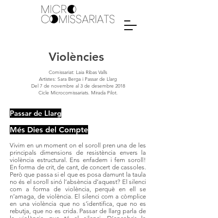
Violències
Comissariat: Laia Ribas Valls
Artistes: Sara Berga i Passar de Llarg
Del 7 de novembre al 3 de desembre 2018
Cicle Microcomissariats. Mirada Pilot.
Passar de Llarg
Més Dies del Compte
Vivim en un moment on el soroll pren una de les
principals dimensions de resistència envers la
violència estructural. Ens enfadem i fem soroll!
En forma de crit, de cant, de concert de cassoles.
Però que passa si el que es posa damunt la taula
no és el soroll sinó l’absència d’aquest? El silenci
com a forma de violència, perquè en ell se
n’amaga, de violència. El silenci com a còmplice
en una violència que no s’identifica, que no es
rebutja, que no es crida. Passar de llarg parla de