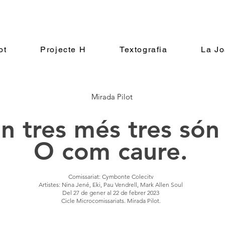
ot
Projecte H
Textografia
La J
Mirada Pilot
 tres més tres són 
O com caure.
Comissariat: Cymbonte Colecitv
Artistes: Nina Jené, Eki, Pau Vend
rell, Mark All
en Soul
Del 27 de gener al 22 de febrer 2023
Cicle Microcomissariats. Mirada Pilot.