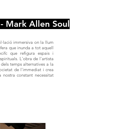
- Mark Allen Soul
al·lació immersiva on la llum
fera que inunda a tot aquell
cifc que refigura espais i
irituals. L'obra de l'artista
dels temps alternatives a la
ocietat de l'immediat i crea
 nostra constant necessitat