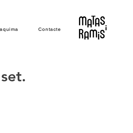
oaquima
Contacte
set.