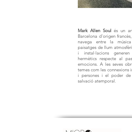
Mark Allen Soul
és un art
Barcelona d'origen francès,
navega entre la música
paisatges de llum atmosfèri
i instal·lacions generen
hermètics respecte al pa
emocions. A les seves obre
temes com les connexions in
i persones i el poder d
salvació atemporal.