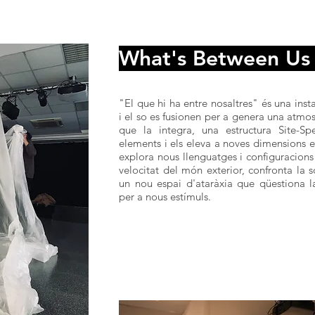
What's Between Us 
"El que hi ha entre nosaltres" és una inst
i el so es fusionen per a genera una atmos
que la integra, una estructura Site-Spe
elements i els eleva a noves dimensions esp
explora nous llenguatges i configuracions 
velocitat del món exterior, confronta la s
un nou espai d'ataràxia que qüestiona la
per a nous estímuls.